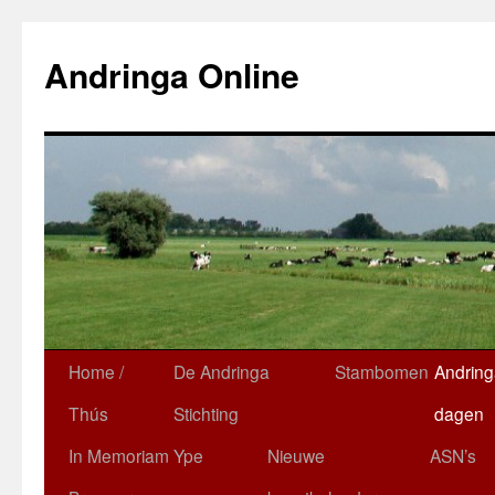
Ga
naar
Andringa Online
de
inhoud
Home /
De Andringa
Stambomen
Andring
Thús
Stichting
dagen
In Memoriam Ype
Nieuwe
ASN’s