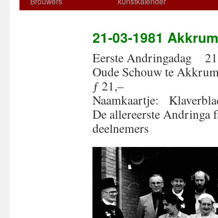
Brouwers
kunstkalender
21-03-1981 Akkru
Eerste Andringadag 
Oude Schouw
ƒ 21,–
Naamkaartje: Klaverbla
De allereerste Andringa 
deelnemers