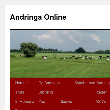
Ga
naar
Andringa Online
de
inhoud
Home /
De Andringa
Stambomen
Andring
Thús
Stichting
dagen
In Memoriam Ype
Nieuwe
ASN’s