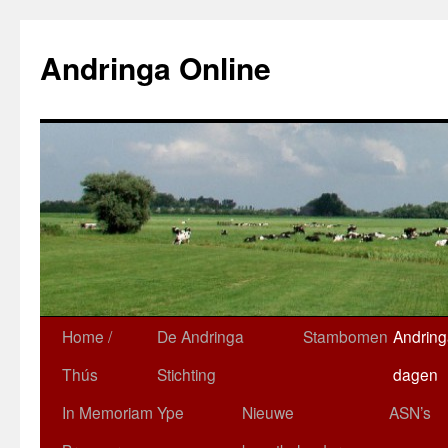
Ga
naar
Andringa Online
de
inhoud
Home /
De Andringa
Stambomen
Andring
Thús
Stichting
dagen
In Memoriam Ype
Nieuwe
ASN’s