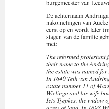
burgemeester van Leeuwar
De achternaam Andringa d
nakomelingen van Aucke 
eerst op en wordt later 
stagen van de familie ge
met:
The reformed protestant 
their name to the Andringa
the estate was named for
In 1640 Teth van Andringa
estate number 11 of Mar
Wielinga and his wife boug
Iets Tyepkes, the widow 
acres of land. In 1698 Wi