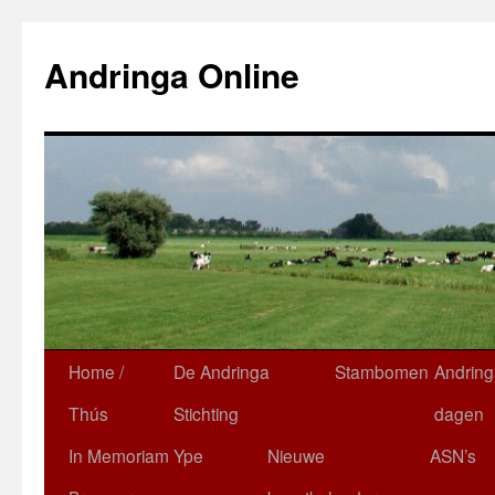
Ga
naar
Andringa Online
de
inhoud
Home /
De Andringa
Stambomen
Andring
Thús
Stichting
dagen
In Memoriam Ype
Nieuwe
ASN’s