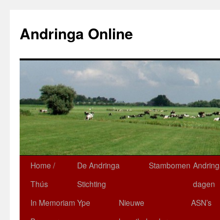
Ga
naar
Andringa Online
de
inhoud
Home /
De Andringa
Stambomen
Andring
Thús
Stichting
dagen
In Memoriam Ype
Nieuwe
ASN’s